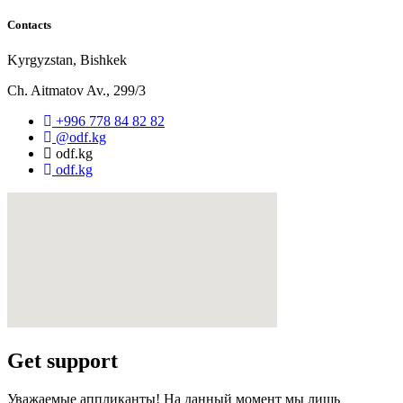
Contacts
Kyrgyzstan, Bishkek
Ch. Aitmatov Av., 299/3
+996 778 84 82 82
@odf.kg
odf.kg
odf.kg
Get support
Уважаемые аппликанты! На данный момент мы лишь